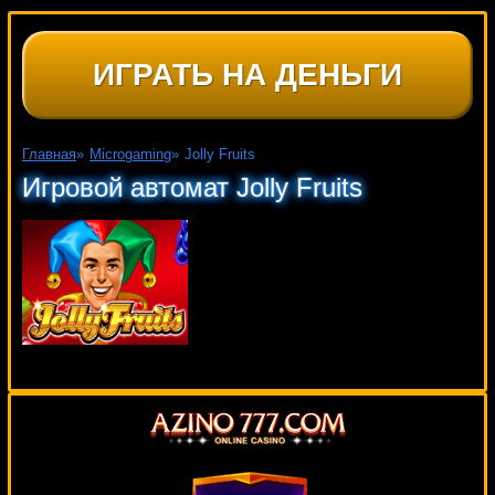
ИГРАТЬ НА ДЕНЬГИ
Главная
»
Microgaming
»
Jolly Fruits
Игровой автомат Jolly Fruits